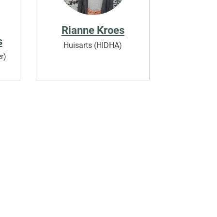
Rianne Kroes
s
Huisarts (HIDHA)
r)