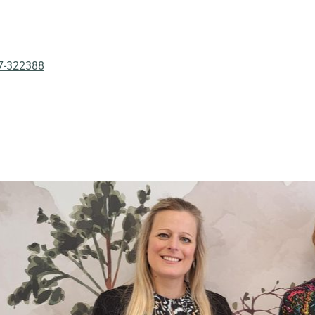
7-322388
virus