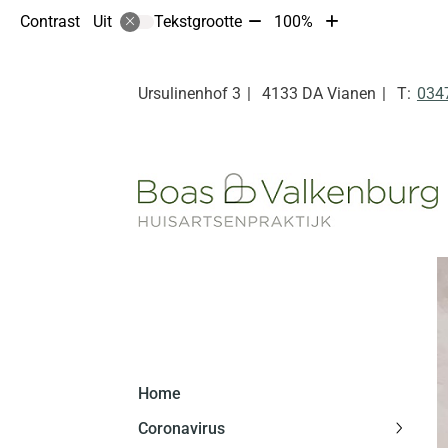
Tekst
Tekst
Contrast
Tekstgrootte
100%
Uit
verkleinen
vergroten
met
met
10%
10%
Tel:
Ursulinenhof
3
4133 DA
Vianen
034
Hoofdmenu
Home
Coronavirus
Corona