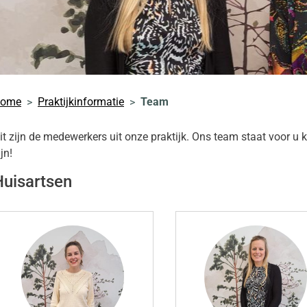
nu
kinformatie
nu
tenomgeving
nu
ome
Praktijkinformatie
Team
it zijn de medewerkers uit onze praktijk. Ons team staat voor u 
enregeling
ijven
ijn!
nu
nu
Huisartsen
heidsinformatie
nu