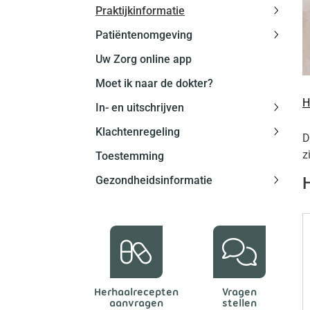
Praktijkinformatie
subme
Praktij
Patiëntenomgeving
subme
Patiën
Uw Zorg online app
subme
Moet ik naar de dokter?
H
In- en uitschrijven
In-
Klachtenregeling
en
D
Klacht
uitschr
z
Toestemming
subme
subme
Gezondheidsinformatie
Gezond
subme
Herhaalrecepten
Vragen
aanvragen
stellen