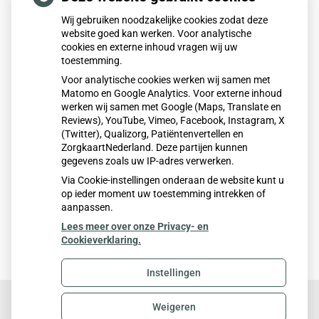
Nieuwegein
3438
Wij gebruiken noodzakelijke cookies zodat deze
Nieuwegein
3439
website goed kan werken. Voor analytische
Ossenwaard / Vianen
3989
cookies en externe inhoud vragen wij uw
Schalkwijk / Houten
3998
toestemming.
Tull en ’t Waal /
Voor analytische cookies werken wij samen met
3999
Houten
Matomo en Google Analytics. Voor externe inhoud
Utrecht
3546
werken wij samen met Google (Maps, Translate en
Vianen
4131
Reviews), YouTube, Vimeo, Facebook, Instagram, X
Vianen
4132
(Twitter), Qualizorg, Patiëntenvertellen en
Vianen
4133
ZorgkaartNederland. Deze partijen kunnen
gegevens zoals uw IP-adres verwerken.
Zijderveld / Vianen
4122
Via Cookie-instellingen onderaan de website kunt u
op ieder moment uw toestemming intrekken of
aanpassen.
Lees meer over onze Privacy- en
Cookieverklaring.
Instellingen
Weigeren
Uw Zorg Online
|
Beheer